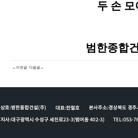
두 손 
범한종합건
←이전글
다음글→