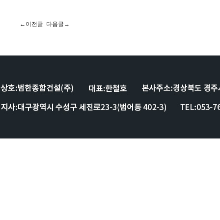
←이전글
다음글→