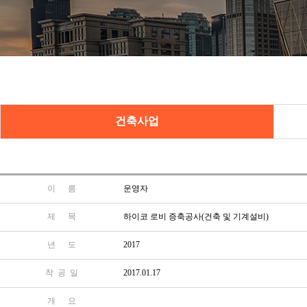
건축사업
이 름
운영자
제 목
하이코 로비 증축공사(건축 및 기계설비)
년 도
2017
착 공 일
2017.01.17
개 요