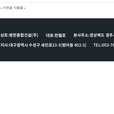
←이전글
다음글→