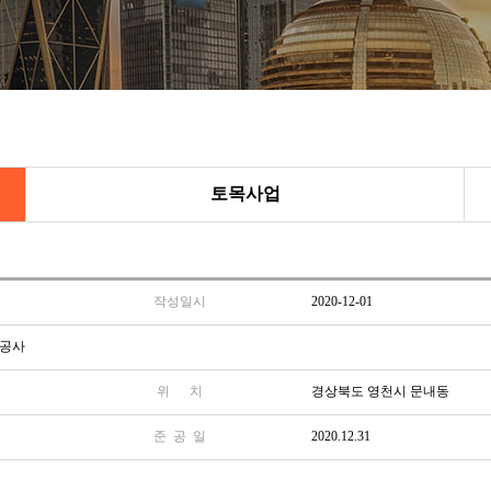
토목사업
작성일시
2020-12-01
축공사
위 치
경상북도 영천시 문내동
준 공 일
2020.12.31