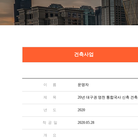
건축사업
이 름
운영자
제 목
20년 대구권 영천 통합국사 신축 건
년 도
2020
착 공 일
2020.05.28
개 요