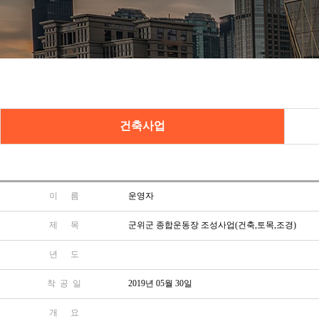
건축사업
이 름
운영자
제 목
군위군 종합운동장 조성사업(건축,토목,조경)
년 도
착 공 일
2019년 05월 30일
개 요