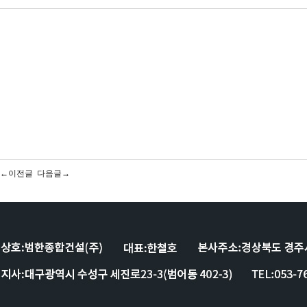
←이전글
다음글→