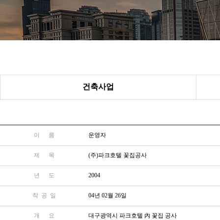
건축사업
이 름
운영자
제 목
(주)파크호텔 꽃집공사
년 도
2004
착 공 일
04년 02월 26일
개 요
대구광역시 파크호텔 內 꽃집 공사