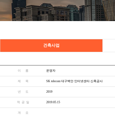
건축사업
이 름
운영자
제 목
SK telecom 대구백안 인터넷센타 신축공사
년 도
2019
착 공 일
2019.05.15
개 요