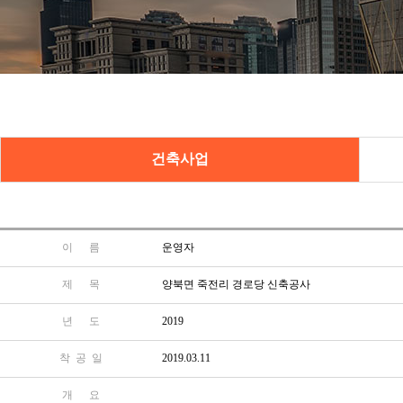
건축사업
이 름
운영자
제 목
양북면 죽전리 경로당 신축공사
년 도
2019
착 공 일
2019.03.11
개 요